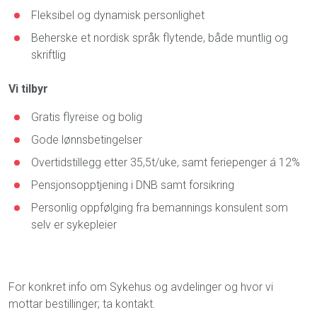
Fleksibel og dynamisk personlighet
Beherske et nordisk språk flytende, både muntlig og
skriftlig
Vi tilbyr
Gratis flyreise og bolig
Gode lønnsbetingelser
Overtidstillegg etter 35,5t/uke, samt feriepenger á 12%
Pensjonsopptjening i DNB samt forsikring
Personlig oppfølging fra bemannings konsulent som
selv er sykepleier
For konkret info om Sykehus og avdelinger og hvor vi
mottar bestillinger; ta kontakt.