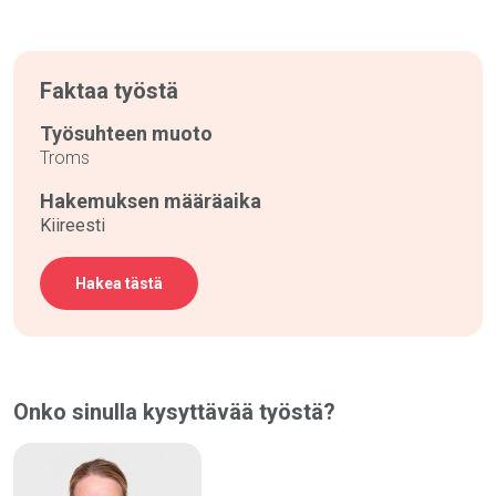
Faktaa työstä
Työsuhteen muoto
Troms
Hakemuksen määräaika
Kiireesti
Hakea tästä
Onko sinulla kysyttävää työstä?