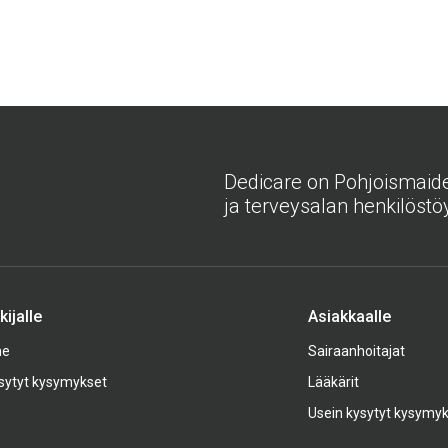
Dedicare on Pohjoismaiden
ja terveysalan henkilöstöy
ijalle
Asiakkaalle
me
Sairaanhoitajat
sytyt kysymykset
Lääkärit
Usein kysytyt kysymy