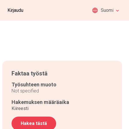
Kirjaudu
Suomi
Faktaa työstä
Työsuhteen muoto
Not specified
Hakemuksen määräaika
Kiireesti
Hakea tästä