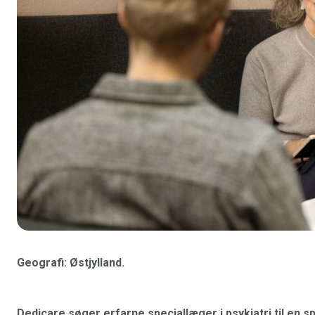
Geografi: Østjylland.
Dedicare søger erfarne speciallæger i psykiatri til en sp