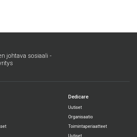
 johtava sosiaali -
ritys
Dedicare
Uutiset
Organisaatio
kset
Toimintaperiaatteet
Uutiset