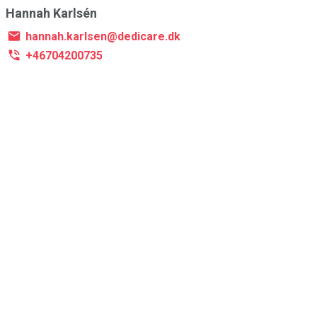
Hannah Karlsén
hannah.karlsen@dedicare.dk
+46704200735