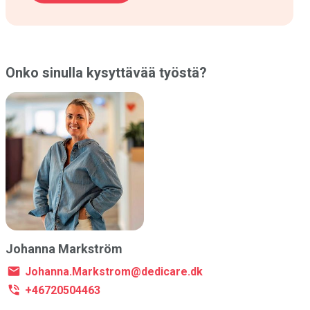
Onko sinulla kysyttävää työstä?
Johanna Markström
Johanna.Markstrom@dedicare.dk
+46720504463