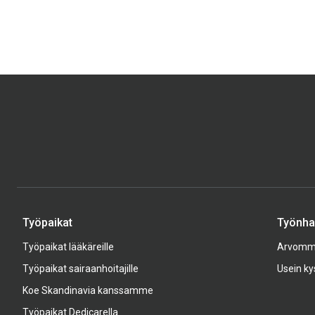
Työpaikat
Työnhak
Työpaikat lääkäreille
Arvom
Työpaikat sairaanhoitajille
Usein ky
Koe Skandinavia kanssamme
Työpaikat Dedicarella