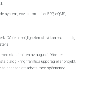
l.
ade system, exv. automation, ERP, eQMS,
verk. Då ökar möjligheten att vi kan matcha dig
etens.
ed start i mitten av augusti. Därefter
sta dialog kring framtida uppdrag eller projekt.
 och ta chansen att arbeta med spännande