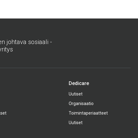
 johtava sosiaali -
ritys
Dedicare
Uutiset
Organisaatio
kset
Toimintaperiaatteet
Uutiset