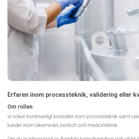
Erfaren inom processteknik, validering eller kv
Om rollen
Vi söker kontinuerligt konsulter inom processteknik samt vali
kunder inom läkemedel, biotech och medicinteknik.
Om du är intresserad av framtida konsultuppdrag och vill bli e