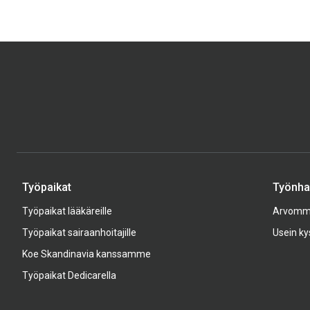
Työpaikat
Työnhak
Työpaikat lääkäreille
Arvom
Työpaikat sairaanhoitajille
Usein ky
Koe Skandinavia kanssamme
Työpaikat Dedicarella