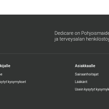
Dedicare on Pohjoismaiden
ja terveysalan henkilöstöy
ijalle
Asiakkaalle
me
Sairaanhoitajat
sytyt kysymykset
Lääkärit
Usein kysytyt kysymy