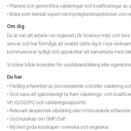
• Planera och genomföra valideringar och kvalificeringar av 
• Bidra som teknisk expert vid myndighetsinspektioner och re
Om dig
Du är van att arbeta i en reglerad Life Science-miljö och trivs i
ansvar och har förmåga att snabbt sätta dig in i nya verksamh
kommunicerar tydligt och uppskattar att samarbeta med olik
Vi söker både konsulter för visstidsanställning eller egenkonsu
Du har
• Flerårig erfarenhet av processteknik och/eller validering och
• God vana att självständigt ta fram validerings- och kvalif
VP, IQ/OQ/PQ och valideringsrapporter.
• Relevant akademisk utbildning eller motsvarande erfarenhet
• God kunskap om GMP/GxP.
• Mycket goda kunskaper i svenska och engelska.