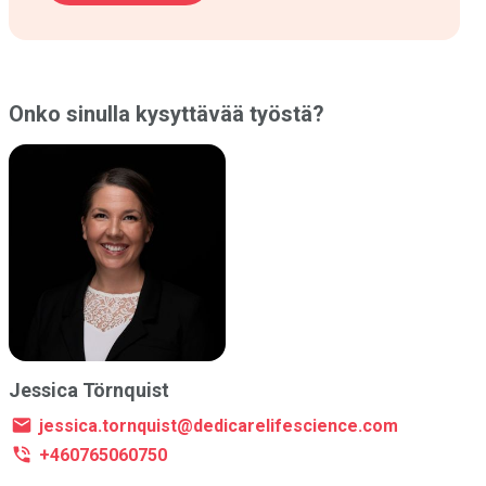
Onko sinulla kysyttävää työstä?
Jessica Törnquist
jessica.tornquist@dedicarelifescience.com
+460765060750