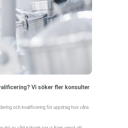
alificering? Vi söker fler konsulter
dering och kvalificering för uppdrag hos våra
n del av vårt nätverk ser vi fram emot att